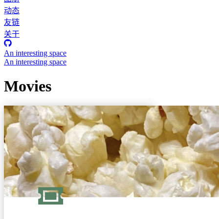
动态
友链
关于
An interesting space
An interesting space
Movies