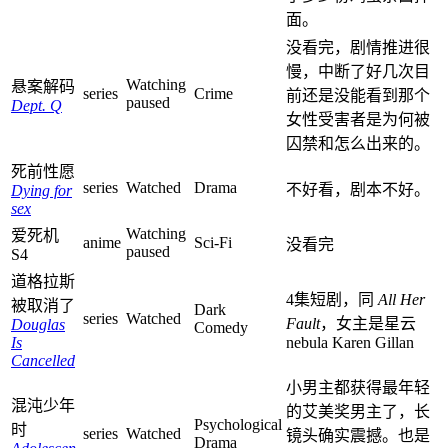
面。
没看完，剧情推进很
慢，中断了好几次目
Watching
悬案解码
series
Crime
前还是没能看到那个
paused
Dept. Q
女性受害者是为何被
囚禁和怎么出来的。
死前性愿
series
Watched
Drama
不好看，剧本不好。
Dying for
sex
Watching
爱死机
anime
Sci-Fi
没看完
paused
S4
道格拉斯
4集短剧，同
All Her
被取消了
Dark
series
Watched
Fault
，女主是星云
Douglas
Comedy
Is
nebula Karen Gillan
Cancelled
小男主都获得最年轻
混沌少年
的艾美奖男主了，长
Psychological
时
series
Watched
镜头确实震撼。也是
Drama