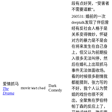
段有点好哭，“受害者
不需要道歉”。
260531: 婚前的一次
deeptalk发现了伴侣曾
经有反社会人格于是
关系变得微妙，怀疑
对方的暴力是不是会
在将来发生在自己身
上，但又认为前期投
入很多无法叫停，然
后在婚礼上出现抓马
事件无法体面收场。
看的时候很多剧情我
都能猜到，张力写的
爱情抓马
Dark
movie
Watched
不好，我个人认为赞
The
Comedy
Drama
姐的戏份也很不突
出，全聚焦在罗伯特
帕丁森的反应上了，