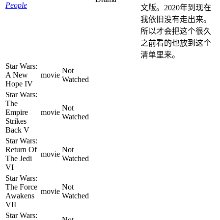
People
文版。2020年到现在
我依旧没有走出来。
所以才会把这个很久
之前看的也放到这个
清单里来。
Star Wars:
Not
A New
movie
Watched
Hope IV
Star Wars:
The
Not
Empire
movie
Watched
Strikes
Back V
Star Wars:
Return Of
Not
movie
The Jedi
Watched
VI
Star Wars:
The Force
Not
movie
Awakens
Watched
VII
Star Wars:
Not