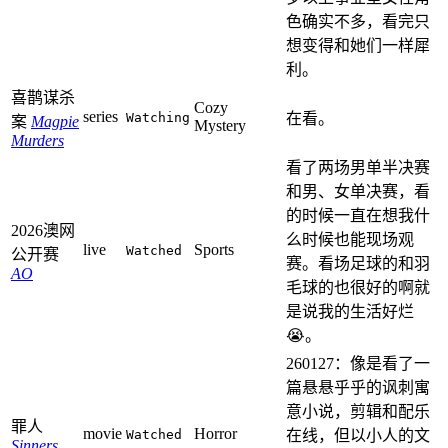
色确实不多，看完只
想变得和她们一样犀
利。
喜鹊谋杀
Cozy
series
Watching
在看。
案
Magpie
Mystery
Murders
看了两场男单半决赛
和男、女单决赛，看
的时候一直在想我什
2026澳网
么时候也能现场观
live
Sports
Watched
公开赛
赛。看场足球的和羽
AO
毛球的也很好的啊就
是说我的生活好烂
😭。
260127：像是看了一
篇悬悬乎乎的讽刺寓
意小说，剪辑和配乐
罪人
movie
Horror
Watched
在线，但以小人的文
Sinners