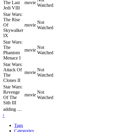
The Last
movie
Watched
Jedi VIII
Star Wars:
The Rise
Not
Of
movie
Watched
Skywalker
IX
Star Wars:
The
Not
movie
Phantom
Watched
Menace I
Star Wars:
Attack Of
Not
movie
The
Watched
Clones II
Star Wars:
Revenge
Not
movie
Of The
Watched
Sith III
adding …
↑
Tags
Categories