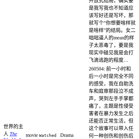
开放式结局，确实要
是我写我也不知道应
该写好还是写坏，那
就写个“你想要啥样就
是啥样”的结局。女二
咄咄逼人的mean的样
子太恶毒了，要是我
现实中碰见我是会打
飞滴逃跑的程度…
260504: 前一小时和
后一小时是完全不同
的感受，我在自助洗
车和庭审那段泣不成
声，哭到左手手掌都
痛了，主题是性侵受
害者在暴力发生之后
还能否正常生活，但
世界的主
这个故事可以带入任
人
The
movie
Drama
Watched
何一种创伤和创伤后