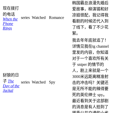
韩国霸总浪漫先婚后
现在拨打
爱故事，柳演锡和好
的电话
凉姐很配，我记得我
series
Watched
Romance
When the
看剧的时候还代入到
Phone
了线下，看了不少花
Rings
絮。
我去年年底就追了！
详情见我在tg channel
里发的内容，你知道
对于一个喜欢所有关
于 sniper 的情节的
人，剧上来就是一个
豺狼的日
3000米远距离精准射
子
The
series
Watched
Spy
击的冲击吗？关键还
Day of the
是无所不能的辣得要
Jackal
死的英伦绅士 spy。
最近看到关于这部剧
的消息是有人拍到了
搭乘公共交通的小雀