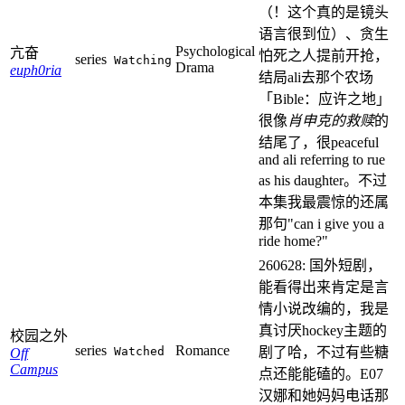
（！这个真的是镜头
语言很到位）、贪生
Psychological
亢奋
怕死之人提前开抢，
series
Watching
Drama
euph0ria
结局ali去那个农场
「Bible：应许之地」
很像
肖申克的救赎
的
结尾了，很peaceful
and ali referring to rue
as his daughter。不过
本集我最震惊的还属
那句"can i give you a
ride home?"
260628: 国外短剧，
能看得出来肯定是言
情小说改编的，我是
真讨厌hockey主题的
校园之外
series
Romance
Watched
剧了哈，不过有些糖
Off
Campus
点还能能磕的。E07
汉娜和她妈妈电话那