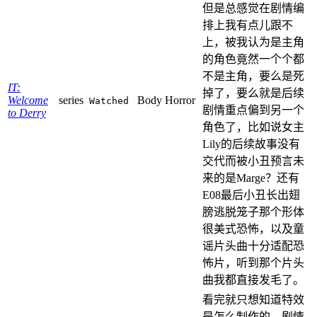
但是总感觉在剧情编
排上我有点儿跟不
上，被我认为是主角
的角色竟然一个个都
不是主角，要么是死
IT:
掉了，要么就是后续
Welcome
series
Body Horror
Watched
剧情重点偏到另一个
to Derry
角色了，比如说女主
Lily的后续故事没有
交代而被小丑预言未
来的是Marge？还有
E08最后小丑长出翅
膀逃脱笼子那个形体
很美式恐怖，以及童
谣片头曲十分适配恐
怖片，听到那个片头
曲我都直接发毛了。
看完就只想知道特效
是怎么制作的，剧情