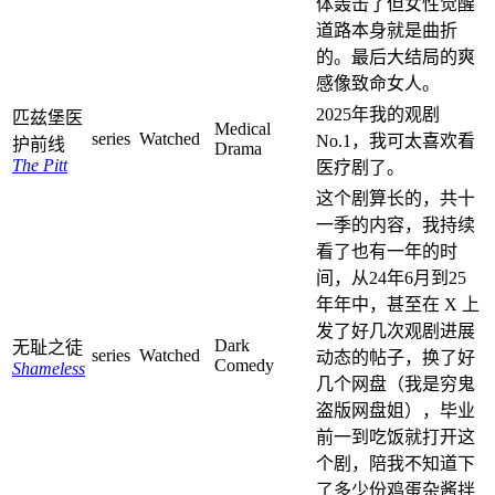
体轰击了但女性觉醒
道路本身就是曲折
的。最后大结局的爽
感像致命女人。
2025年我的观剧
匹兹堡医
Medical
series
Watched
No.1，我可太喜欢看
护前线
Drama
The Pitt
医疗剧了。
这个剧算长的，共十
一季的内容，我持续
看了也有一年的时
间，从24年6月到25
年年中，甚至在 X 上
发了好几次观剧进展
Dark
无耻之徒
series
Watched
动态的帖子，换了好
Comedy
Shameless
几个网盘（我是穷鬼
盗版网盘姐），毕业
前一到吃饭就打开这
个剧，陪我不知道下
了多少份鸡蛋杂酱拌