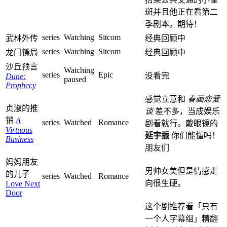
斑并且他正在看第二
季剧本。期待！
series
Watching
Sitcom
武林外传
经典回顾中
series
Watching
Sitcom
龙门镖局
经典回顾中
沙丘预言
Watching
series
Epic
没看完
Dune:
paused
Prophecy
感觉立意和
春画恋爱
贞淑的推
谈
差不多，当成娱乐
销
A
series
Watched
Romance
剧看就行。戴眼镜的
Virtuous
延宇振
你们能懂吗！
Business
朋友们
妈妈朋友
男帅女美但是情感走
的儿子
series
Watched
Romance
向很生硬。
Love Next
Door
这个剧推荐看「只有
一个人字幕组」精翻