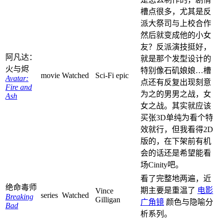
槽点很多，尤其是反
派大祭司与上校合作
然后就变成他的小女
友？反派演技挺好，
阿凡达：
就是那个发型设计的
火与烬
特别像石矶娘娘…槽
movie
Watched
Sci-Fi epic
Avatar:
点还有反复出现刻意
Fire and
为之的男男之战，女
Ash
女之战。其实就应该
买张3D单纯为看个特
效就行，但我看得2D
版的，在下架前有机
会的话还是希望能看
场Cinity吧。
看了完整地两遍，近
绝命毒师
期主要是重温了
电影
Vince
series
Watched
Breaking
Gilligan
广角镜
颜色与隐喻分
Bad
析系列。