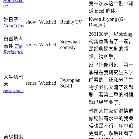
Adolescen
第一次从这个剧中知
ce
道 incel 群体。
Kwon Ji-yong (G-
好日子
show
Watched
Reality TV
Dragon)
Good Day
260108更；以birding
白宫杀人
视角重新看了一遍，
Screwball
series
Watched
事件
The
comedy
是经典探案剧的感
Residence
觉，猜凶手。
反乌托邦科幻，第一
季是在我研究生入学
人生切割
前看的，还和分子生
Dystopian
series
Watched
术
Sci-Fi
物学老师交流了这部
Severance
剧，看第二季的时候
就已经毕业了。
韩国人拍家庭温情群
像剧很有水平的我哭
得也是不行，年中追
更看的，然后还看了
苦尽柑来