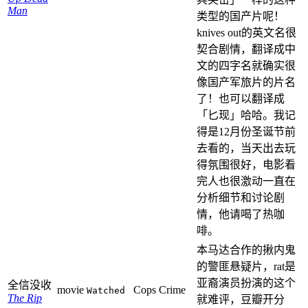
Man
类型的国产片呢！
knives out的英文名很
契合剧情，翻译成中
文的四字名就确实很
像国产军旅片的片名
了！也可以翻译成
「匕现」哈哈。我记
得是12月份圣诞节前
去看的，当天出去玩
得氛围很好，电影看
完人也很激动一直在
分析细节和讨论剧
情，他请喝了热咖
啡。
本马达合作的揪内鬼
的警匪悬疑片，rat是
亚裔演员扮演的这个
全信没收
movie
Cops Crime
Watched
The Rip
就难评，豆瓣开分