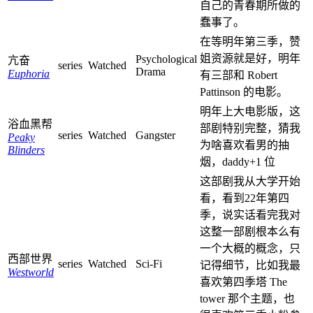
自己的青春期所做的
蠢事了。
在等明年第三季，赞
姐资源就是好，明年
Psychological
亢奋
series
Watched
Drama
Euphoria
有三部和 Robert
Pattinson 的电影。
明年上大电影版，这
浴血黑帮
部剧特别完整，猜我
series
Watched
Gangster
Peaky
为啥喜欢看男的抽
Blinders
烟，daddy+1 位
这部剧我从大学开始
看，看到22年第四
季，说实话看完我对
这整一部剧根本么有
一个大概的概念，只
西部世界
series
Watched
Sci-Fi
记得细节，比如我最
Westworld
喜欢第四季塔 The
tower 那个主题，也