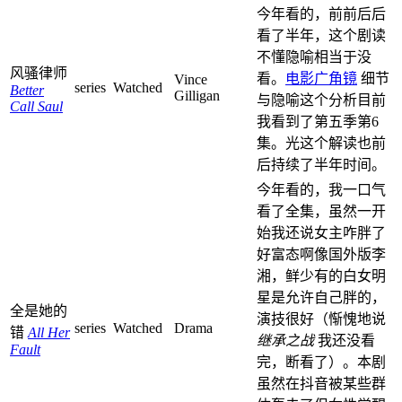
今年看的，前前后后
看了半年，这个剧读
不懂隐喻相当于没
风骚律师
看。
电影广角镜
细节
Vince
series
Watched
Better
Gilligan
与隐喻这个分析目前
Call Saul
我看到了第五季第6
集。光这个解读也前
后持续了半年时间。
今年看的，我一口气
看了全集，虽然一开
始我还说女主咋胖了
好富态啊像国外版李
湘，鲜少有的白女明
星是允许自己胖的，
全是她的
演技很好（惭愧地说
series
Watched
Drama
错
All Her
继承之战
我还没看
Fault
完，断看了）。本剧
虽然在抖音被某些群