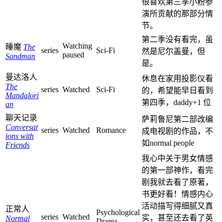
很喜欢第三季小粉参
演所贡献的那部分情
节。
第二季没有看完，虽
Watching
睡魔
The
series
Sci-Fi
然是尼尔盖曼，但
paused
Sandman
是。
曼达洛人
休息在家用投影仪看
The
series
Watched
Sci-Fi
的，希望能早日看到
Mandalori
第四季，daddy+1 位
an
聊天记录
萨莉鲁尼第二部改编
Conversat
series
Watched
Romance
成电视剧的作品，不
ions with
如normal people
Friends
我心中关于男女情感
的第一部神作，看完
剧我就去看了原著，
书更好看！情感内心
活动描写得细腻又真
正常人
Psychological
series
Watched
实，甚至还去看了英
Normal
Drama