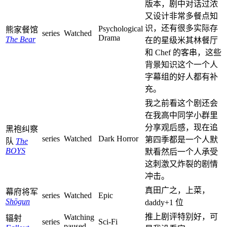
版本，剧中对话过浓
又设计非常多餐点知
识，还有很多实际存
Psychological
熊家餐馆
series
Watched
Drama
The Bear
在的星级米其林餐厅
和 Chef 的客串，这些
背景知识这个一个人
字幕组的好人都有补
充。
我之前看这个剧还会
在我高中同学小群里
分享观后感，现在追
黑袍纠察
series
Watched
Dark Horror
第四季都是一个人默
队
The
BOYS
默看然后一个人承受
这刺激又炸裂的剧情
冲击。
真田广之，上菜，
幕府将军
series
Watched
Epic
Shōgun
daddy+1 位
推上剧评特别好，可
Watching
辐射
series
Sci-Fi
paused