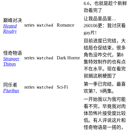
6.6，也就是趁个新鲜
劲看完了
让我品鉴品鉴…
巅峰对决
series
Romance
Watched
260106更：我讨厌看
Heated
Rivalry
gay片!
目前进度已完结，大
结局仓促结束，很多
怪奇物语
角色没咋交代，第8
series
Dark Horror
Watched
Stranger
集特效制作的也有点
Things
不在水平。现在看完
就搁这刷梗图了
第一季已完结，最喜
同乐者
series
Sci-Fi
Watched
Pluribus
欢第7、9两集。
一开始我以为我可能
看不完，毕竟我对肉
体恐怖片接受度比较
低。有人评说这片和
怪奇物语是一搭的，