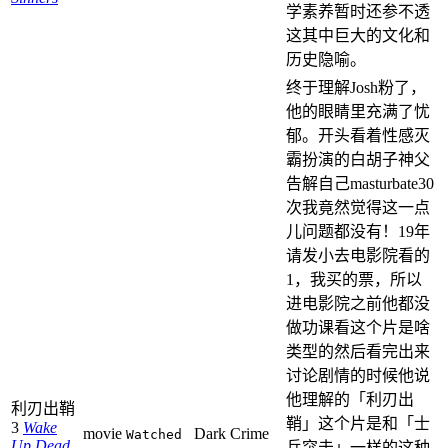
学素养暂时还参不透
这其中巨大的文化和
历史隐喻。
终于理解Josh粉了，
他的眼睛里充满了忧
郁。开头看着性感灭
霸扮演的白胡子神父
告解自己masturbate30
次我竟然觉得这一点
儿问题都没有！19年
请发小去电影院看的
1，我买的票，所以
进电影院之前他都没
做功课看这个片是啥
类型的然后看完出来
讨论剧情的时候他说
他理解的「利刃出
利刃出鞘
鞘」这个片是和「士
3
Wake
movie
Dark Crime
Watched
Up Dead
兵突击」一样的这种