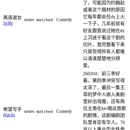
了，可能因为约翰赵
或者这个题材的原因
它每年都会在dy上火
再造淑女
series
Comedy
Watched
Selfie
一下子，几年前就有
好友跟我说过她在dy
上沉迷于看这个剧的
切片，我完整看下来
只是觉得所有人都难
以清清楚楚地分辨
爱。
260204：前三季好
看，第四季冲突写得
太深了，最后一集王
菲的梦中人嵌入美剧
里好出戏嗷，还有两
位主角在ktv唱这首歌
绝望写手
series
Comedy
Watched
Hacks
的剧情，这剧编剧团
队里肯定有华人。70
岁以上事业型女性角