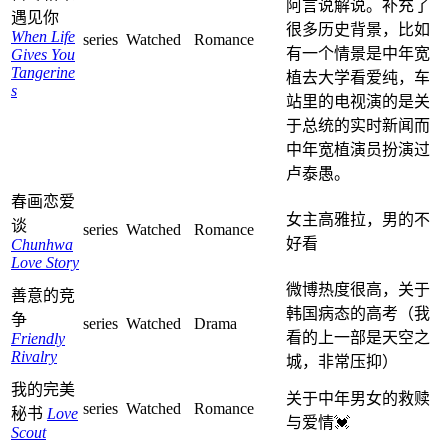
阿言说解说。补充了
遇见你
很多历史背景，比如
When Life
series
Watched
Romance
有一个情景是中年宽
Gives You
Tangerine
植去大学看爱纯，车
s
站里的电视演的是关
于总统的实时新闻而
中年宽植演员扮演过
卢泰愚。
春画恋爱
女主高雅拉，男的不
谈
series
Watched
Romance
好看
Chunhwa
Love Story
微博热度很高，关于
善意的竞
韩国病态的高考（我
争
series
Watched
Drama
看的上一部是天空之
Friendly
Rivalry
城，非常压抑）
我的完美
关于中年男女的救赎
series
Watched
Romance
秘书
Love
与爱情💓
Scout