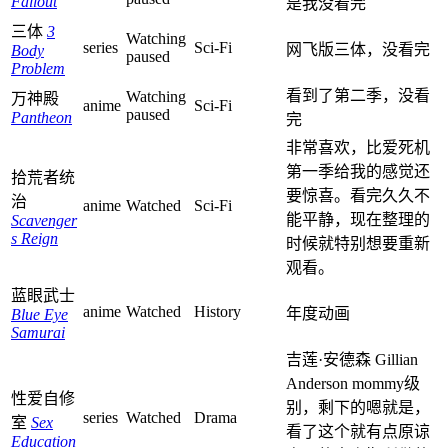
Fallout
是我没看完
三体
3
Watching
series
Sci-Fi
网飞版三体，没看完
Body
paused
Problem
看到了第二季，没看
Watching
万神殿
anime
Sci-Fi
paused
Pantheon
完
非常喜欢，比爱死机
第一季给我的感觉还
拾荒者统
要惊喜。看完久久不
治
anime
Watched
Sci-Fi
能平静，现在整理的
Scavenger
s Reign
时候就特别想要重新
观看。
蓝眼武士
anime
Watched
History
年度动画
Blue Eye
Samurai
吉莲·安德森 Gillian
Anderson mommy级
性爱自修
别，剩下的嗯就是，
series
Watched
Drama
室
Sex
看了这个就有点原谅
Education