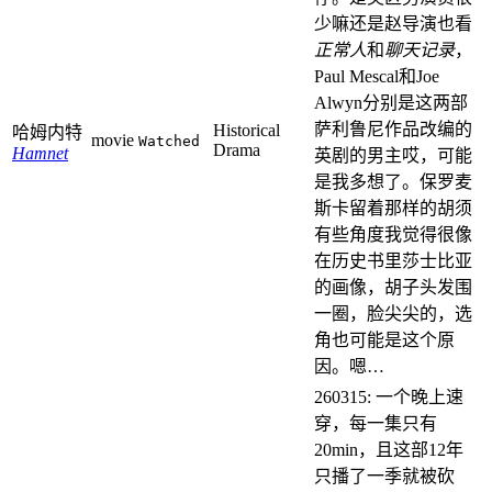
少嘛还是赵导演也看
正常人
和
聊天记录
，
Paul Mescal和Joe
Alwyn分别是这两部
萨利鲁尼作品改编的
Historical
哈姆内特
movie
Watched
Drama
Hamnet
英剧的男主哎，可能
是我多想了。保罗麦
斯卡留着那样的胡须
有些角度我觉得很像
在历史书里莎士比亚
的画像，胡子头发围
一圈，脸尖尖的，选
角也可能是这个原
因。嗯…
260315: 一个晚上速
穿，每一集只有
20min，且这部12年
只播了一季就被砍