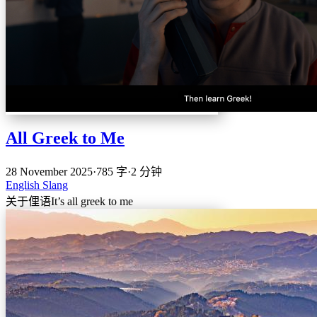
All Greek to Me
28 November 2025
·
785 字
·
2 分钟
English
Slang
关于俚语It’s all greek to me