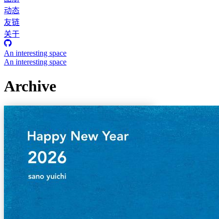
动态
友链
关于
An interesting space
An interesting space
Archive