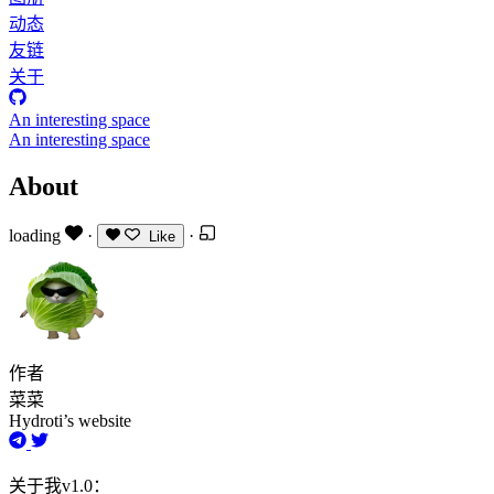
动态
友链
关于
An interesting space
An interesting space
About
loading
·
·
Like
作者
菜菜
Hydroti’s website
关于我v1.0：