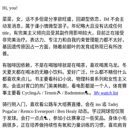
Hi, you!
菜菜，女，话不多但是分享欲旺盛，回避型依恋，IM 不会主
动发消息，属于谨小慎微型混子。年纪略大且没有达成任何
title，有完美主义倾向且受其副作用影响较大，目前正在接受
非完美治疗。表达力、专注力和自我约束管理能力都不太好，
基因遗传原因占一方面，随着前额叶的发育成熟现已有所改
善。
有咖啡因依赖，不是在喝咖啡就是在喝茶，喜欢喝黑乌龙。冬
天夏天都在喝冰的无糖小饮料。爱好广泛，什么都不精但什么
都喜欢来点儿。书主要看科幻小说、物理科普系列和女性主义
类。会追对胃口的热门英美韩剧，看电影都是一个人，体育赛
事主要看 Cycling🚴 / Tennis🎾 / Badminton🏸。
My watch list
骑行刚入门，喜欢看公路车大组赛直播，会在 ins 追 Tadej
Pogačar / Remco Evenepoel / Ben Healy 动态。学过网球但仅限
于发球。会打一点点🏸，参加小比赛拿过一些奖品。身体小毛
病很多，正在培养做持续性有氧和力量训练的习惯，喜欢肩背